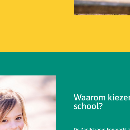
Waarom kiezen
school?
De Zandstroom kenmerkt zi