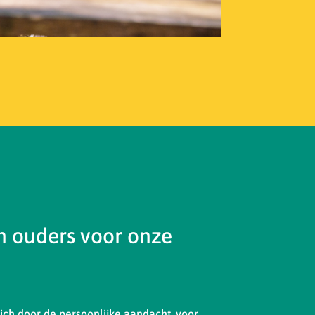
 ouders voor onze
ch door de persoonlijke aandacht, voor