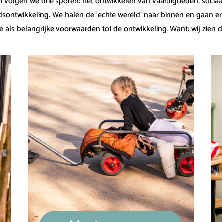
volgen we drie sporen: het ontwikkelen van vaardigheden, sociaa
dsontwikkeling. We halen de ‘echte wereld’ naar binnen en gaan e
e als belangrijke voorwaarden tot de ontwikkeling. Want: wij zien 