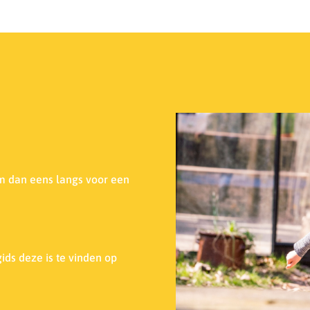
m dan eens langs voor een
ids deze is te vinden op