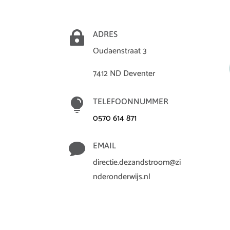

ADRES
Oudaenstraat 3
7412 ND Deventer

TELEFOONNUMMER
0570 614 871

EMAIL
directie.dezandstroom@zi
nderonderwijs.nl