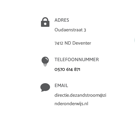

ADRES
Oudaenstraat 3
7412 ND Deventer

TELEFOONNUMMER
0570 614 871

EMAIL
directie.dezandstroom@zi
nderonderwijs.nl