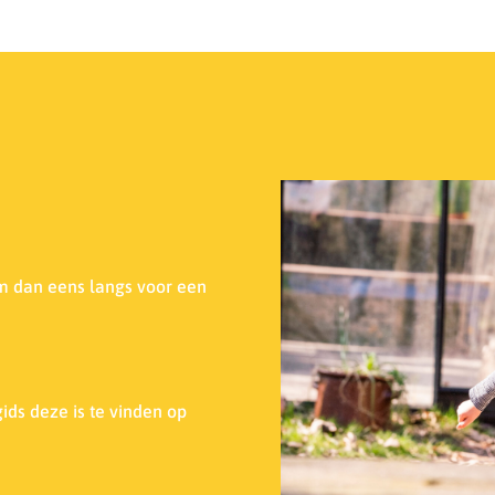
m dan eens langs voor een
ids deze is te vinden op