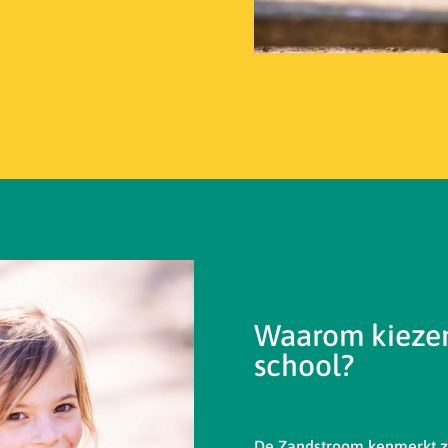
Waarom kiezen
school?
De Zandstroom kenmerkt zi