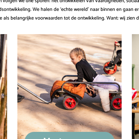
volgen we drie sporen: het ontwikkelen van vaardigheden, sociaa
dsontwikkeling. We halen de ‘echte wereld’ naar binnen en gaan e
e als belangrijke voorwaarden tot de ontwikkeling. Want: wij zien 