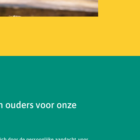
 ouders voor onze
ch door de persoonlijke aandacht, voor