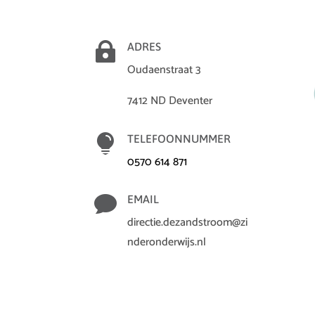

ADRES
Oudaenstraat 3
7412 ND Deventer

TELEFOONNUMMER
0570 614 871

EMAIL
directie.dezandstroom@zi
nderonderwijs.nl