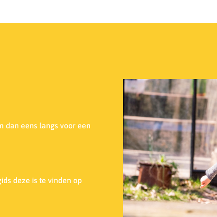
m dan eens langs voor een
ids deze is te vinden op