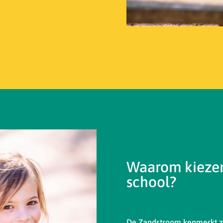
Waarom kiezen
school?
De Zandstroom kenmerkt zi