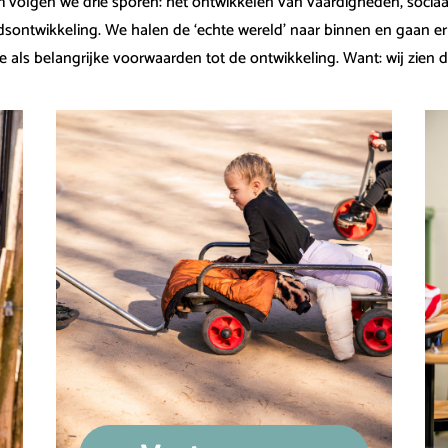
volgen we drie sporen: het ontwikkelen van vaardigheden, sociaa
dsontwikkeling. We halen de ‘echte wereld’ naar binnen en gaan e
e als belangrijke voorwaarden tot de ontwikkeling. Want: wij zien 