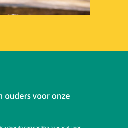
 ouders voor onze
ch door de persoonlijke aandacht, voor