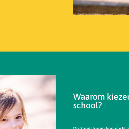
Waarom kiezen
school?
De Zandstroom kenmerkt zi