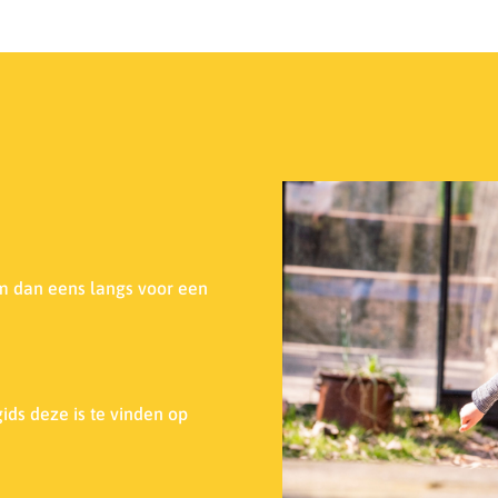
m dan eens langs voor een
ids deze is te vinden op