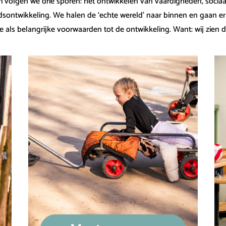
volgen we drie sporen: het ontwikkelen van vaardigheden, sociaa
dsontwikkeling. We halen de ‘echte wereld’ naar binnen en gaan e
e als belangrijke voorwaarden tot de ontwikkeling. Want: wij zien 