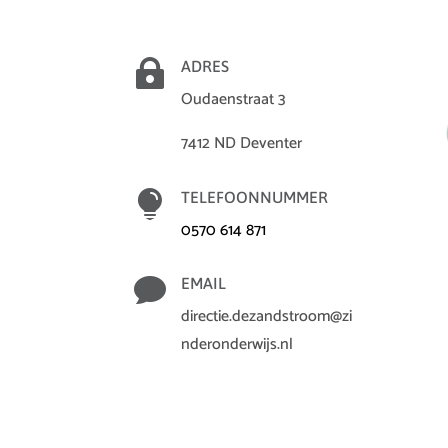

ADRES
Oudaenstraat 3
7412 ND Deventer

TELEFOONNUMMER
0570 614 871

EMAIL
directie.dezandstroom@zi
nderonderwijs.nl