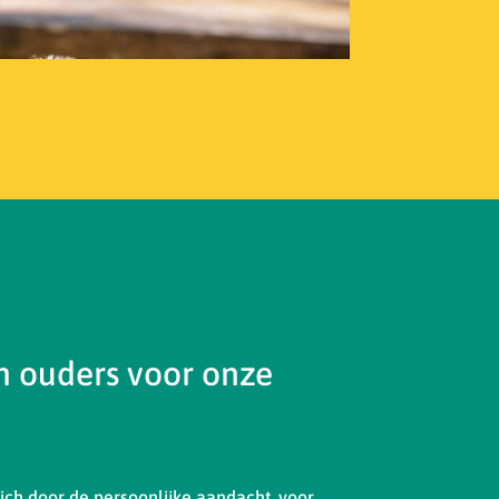
 ouders voor onze
ch door de persoonlijke aandacht, voor