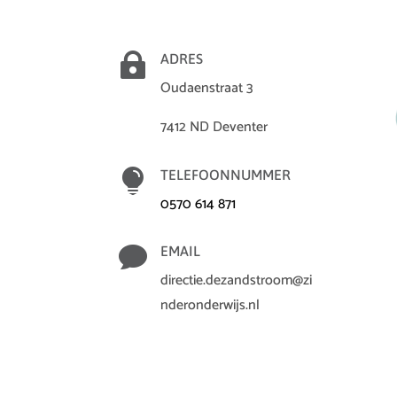

ADRES
Oudaenstraat 3
7412 ND Deventer

TELEFOONNUMMER
0570 614 871

EMAIL
directie.dezandstroom@zi
nderonderwijs.nl