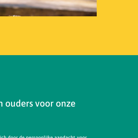
 ouders voor onze
ch door de persoonlijke aandacht, voor