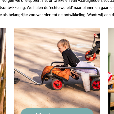
volgen we drie sporen: het ontwikkelen van vaardigheden, sociaa
dsontwikkeling. We halen de ‘echte wereld’ naar binnen en gaan e
e als belangrijke voorwaarden tot de ontwikkeling. Want: wij zien 