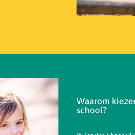
Waarom kiezen
school?
De Zandstroom kenmerkt zi