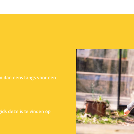
m dan eens langs voor een
ids deze is te vinden op