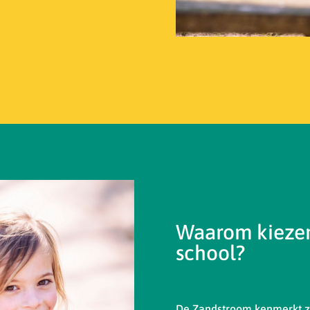
Waarom kiezen
school?
De Zandstroom kenmerkt zi