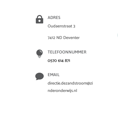

ADRES
Oudaenstraat 3
7412 ND Deventer

TELEFOONNUMMER
0570 614 871

EMAIL
directie.dezandstroom@zi
nderonderwijs.nl