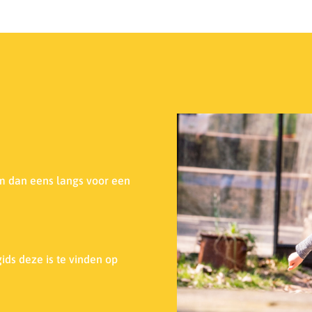
m dan eens langs voor een
ids deze is te vinden op