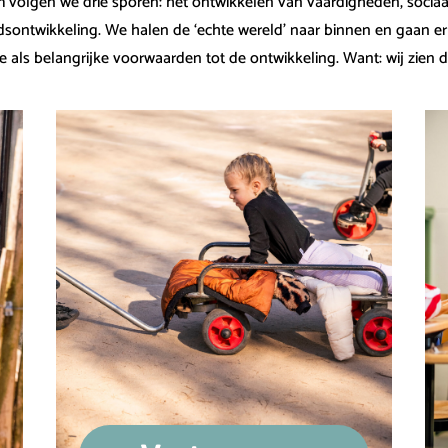
volgen we drie sporen: het ontwikkelen van vaardigheden, sociaa
dsontwikkeling. We halen de ‘echte wereld’ naar binnen en gaan e
e als belangrijke voorwaarden tot de ontwikkeling. Want: wij zien 