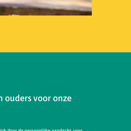
 ouders voor onze
ch door de persoonlijke aandacht, voor