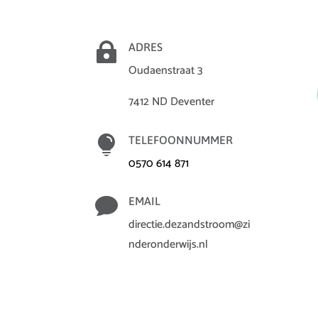

ADRES
Oudaenstraat 3
7412 ND Deventer

TELEFOONNUMMER
0570 614 871

EMAIL
directie.dezandstroom@zi
nderonderwijs.nl