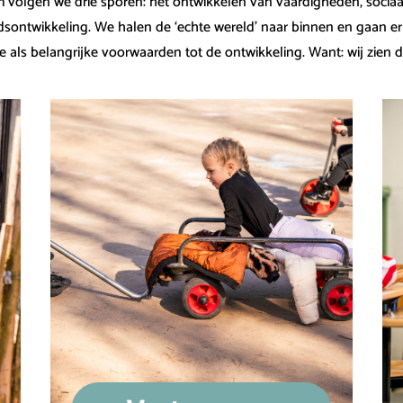
volgen we drie sporen: het ontwikkelen van vaardigheden, sociaa
dsontwikkeling. We halen de ‘echte wereld’ naar binnen en gaan e
e als belangrijke voorwaarden tot de ontwikkeling. Want: wij zien 