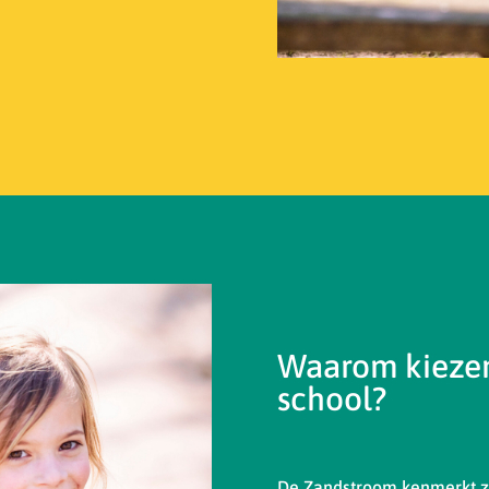
Waarom kiezen
school?
De Zandstroom kenmerkt zi