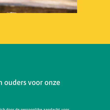
 ouders voor onze
ch door de persoonlijke aandacht, voor