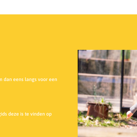
m dan eens langs voor een
ids deze is te vinden op