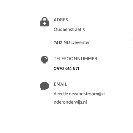

ADRES
Oudaenstraat 3
7412 ND Deventer

TELEFOONNUMMER
0570 614 871

EMAIL
directie.dezandstroom@zi
nderonderwijs.nl