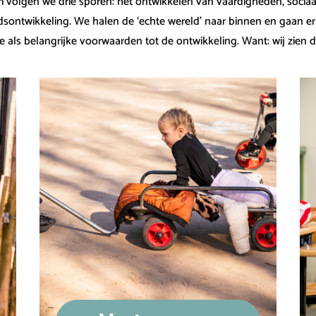
volgen we drie sporen: het ontwikkelen van vaardigheden, sociaa
dsontwikkeling. We halen de ‘echte wereld’ naar binnen en gaan e
e als belangrijke voorwaarden tot de ontwikkeling. Want: wij zien 