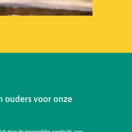
 ouders voor onze
ch door de persoonlijke aandacht, voor