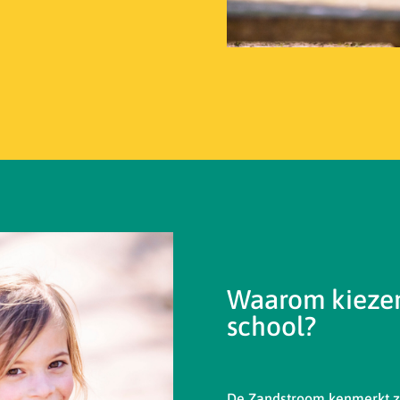
Waarom kiezen
school?
De Zandstroom kenmerkt zi