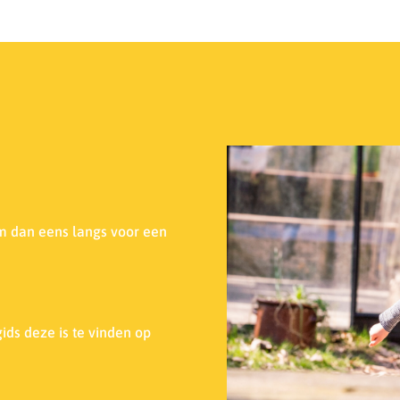
m dan eens langs voor een
ids deze is te vinden op