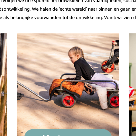
volgen we drie sporen: het ontwikkelen van vaardigheden, sociaa
dsontwikkeling. We halen de ‘echte wereld’ naar binnen en gaan e
e als belangrijke voorwaarden tot de ontwikkeling. Want: wij zien 