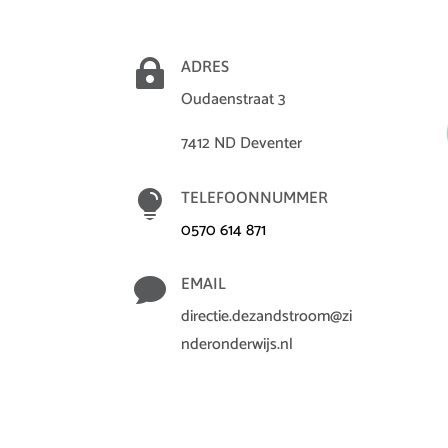

ADRES
Oudaenstraat 3
7412 ND Deventer

TELEFOONNUMMER
0570 614 871

EMAIL
directie.dezandstroom@zi
nderonderwijs.nl