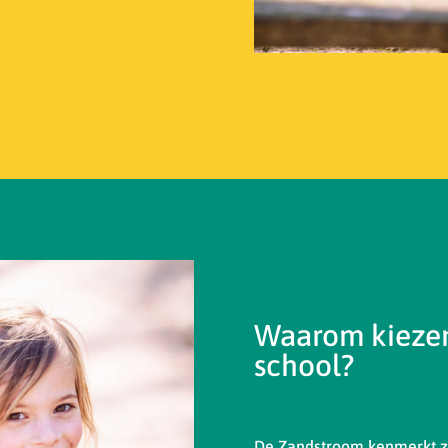
Waarom kiezen
school?
De Zandstroom kenmerkt zi