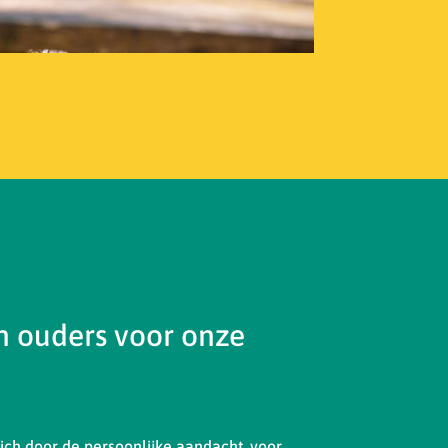
 ouders voor onze
ch door de persoonlijke aandacht, voor