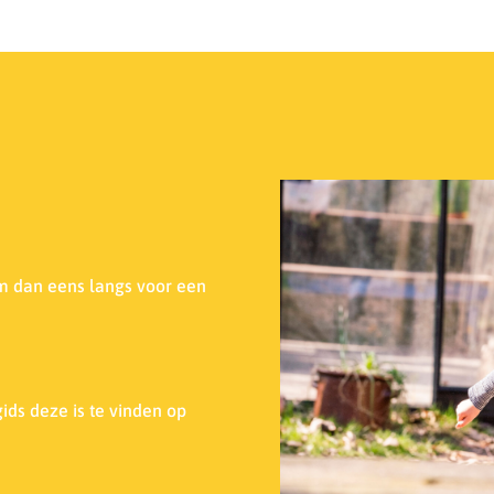
m dan eens langs voor een
ids deze is te vinden op