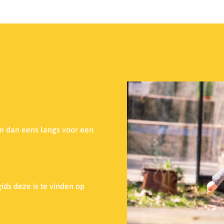
m dan eens langs voor een
ids deze is te vinden op