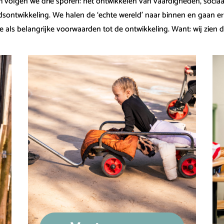
volgen we drie sporen: het ontwikkelen van vaardigheden, sociaa
dsontwikkeling. We halen de ‘echte wereld’ naar binnen en gaan e
e als belangrijke voorwaarden tot de ontwikkeling. Want: wij zien 