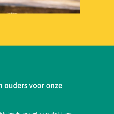
 ouders voor onze
ch door de persoonlijke aandacht, voor