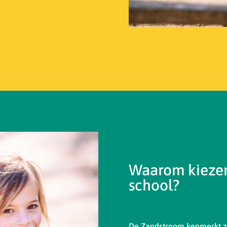
Waarom kiezen
school?
De Zandstroom kenmerkt zi