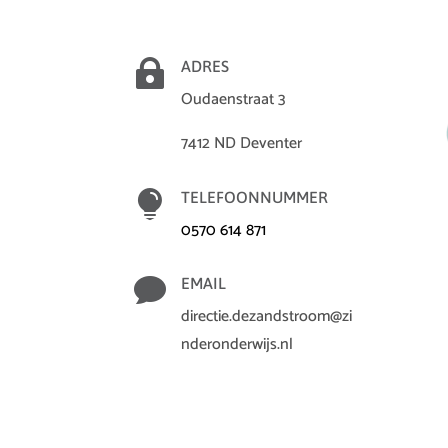

ADRES
Oudaenstraat 3
7412 ND Deventer

TELEFOONNUMMER
0570 614 871

EMAIL
directie.dezandstroom@zi
nderonderwijs.nl