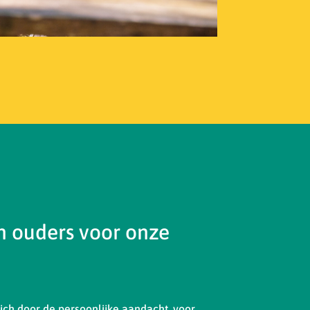
 ouders voor onze
ch door de persoonlijke aandacht, voor