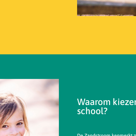
Waarom kiezen
school?
De Zandstroom kenmerkt zi