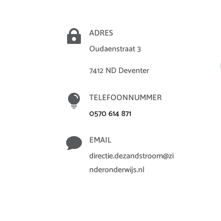

ADRES
Oudaenstraat 3
7412 ND Deventer

TELEFOONNUMMER
0570 614 871

EMAIL
directie.dezandstroom@zi
nderonderwijs.nl