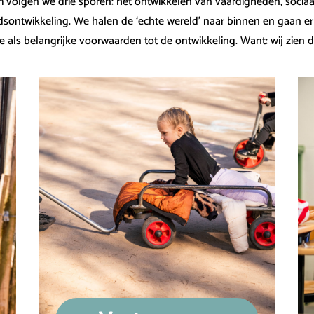
volgen we drie sporen: het ontwikkelen van vaardigheden, sociaa
dsontwikkeling. We halen de ‘echte wereld’ naar binnen en gaan e
e als belangrijke voorwaarden tot de ontwikkeling. Want: wij zien 