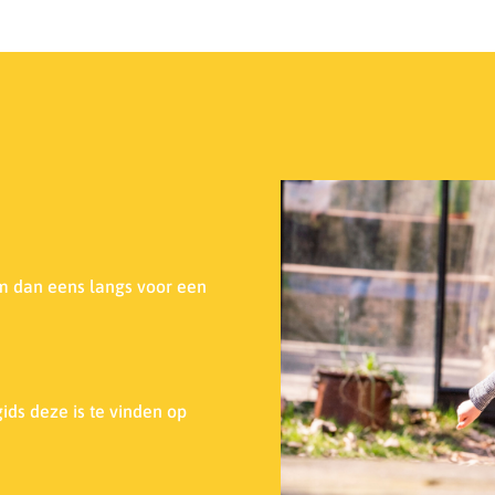
m dan eens langs voor een
ids deze is te vinden op