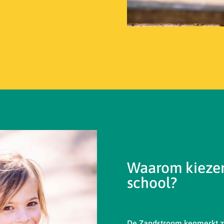
Waarom kiezen
school?
De Zandstroom kenmerkt zi