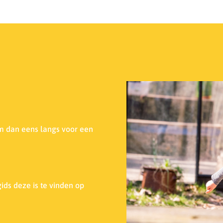
m dan eens langs voor een
ids deze is te vinden op